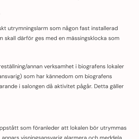
e
kt utrymningslarm som någon fast installerad
m skall därför ges med en mässingsklocka som
reställning/annan verksamhet i biografens lokaler
gsansvarig) som har kännedom om biografens
rande i salongen då aktivitet pågår. Detta gäller
 uppstått som föranleder att lokalen bör utrymmas
, annars visningsansvarig alarmera och meddela