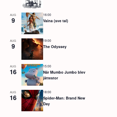
16:00
AUG
9
Vaina (sve tal)
19:00
AUG
9
The Odyssey
15:00
AUG
16
När Mumbo Jumbo blev
jättestor
18:00
AUG
16
Spider-Man: Brand New
Day