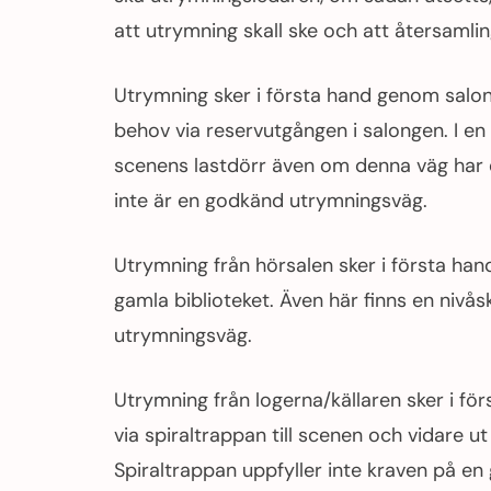
att utrymning skall ske och att återsamlin
Utrymning sker i första hand genom salon
behov via reservutgången i salongen. I en k
scenens lastdörr även om denna väg har e
inte är en godkänd utrymningsväg.
Utrymning från hörsalen sker i första han
gamla biblioteket. Även här finns en nivå
utrymningsväg.
Utrymning från logerna/källaren sker i för
via spiraltrappan till scenen och vidare u
Spiraltrappan uppfyller inte kraven på e