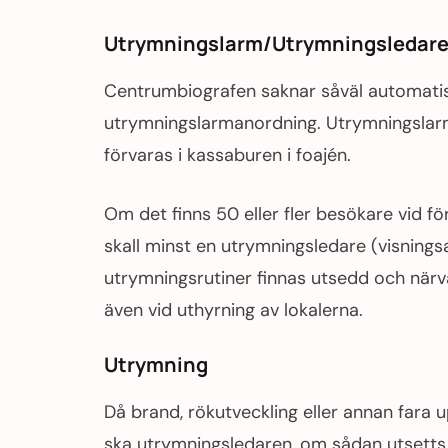
Utrymningslarm/Utrymningsledar
Centrumbiografen saknar såväl automatis
utrymningslarmanordning. Utrymningslar
förvaras i kassaburen i foajén.
Om det finns 50 eller fler besökare vid fö
skall minst en utrymningsledare (visnin
utrymningsrutiner finnas utsedd och närva
även vid uthyrning av lokalerna.
Utrymning
Då brand, rökutveckling eller annan fara
ska utrymningsledaren, om sådan utsetts