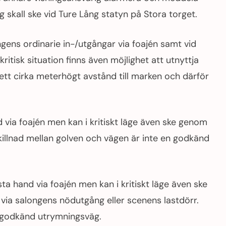
g skall ske vid Ture Lång statyn på Stora torget.
gens ordinarie in-/utgångar via foajén samt vid
ritisk situation finns även möjlighet att utnyttja
tt cirka meterhögt avstånd till marken och därför
d via foajén men kan i kritiskt läge även ske genom
skillnad mellan golven och vägen är inte en godkänd
sta hand via foajén men kan i kritiskt läge även ske
t via salongens nödutgång eller scenens lastdörr.
n godkänd utrymningsväg.