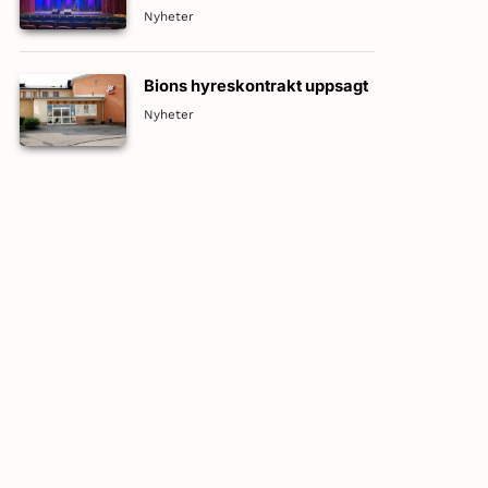
nytt material inför nästa
Nyheter
standup-turné!
Bions hyreskontrakt uppsagt
Nyheter