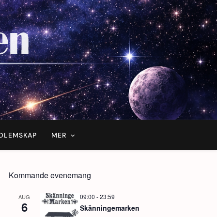
DLEMSKAP
MER
Kommande evenemang
09:00
-
23:59
AUG
6
Skänningemarken