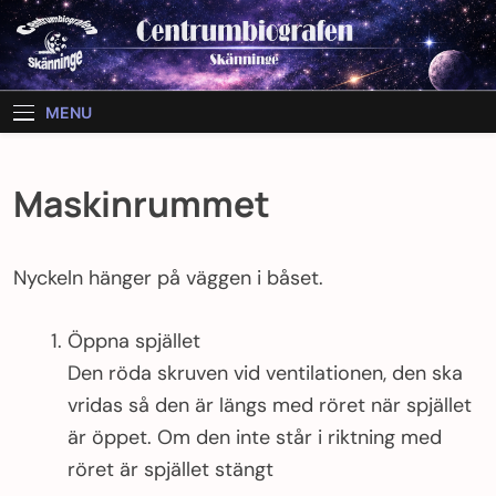
Skip
to
content
MENU
Maskinrummet
Nyckeln hänger på väggen i båset.
Öppna spjället
Den röda skruven vid ventilationen, den ska
vridas så den är längs med röret när spjället
är öppet. Om den inte står i riktning med
röret är spjället stängt