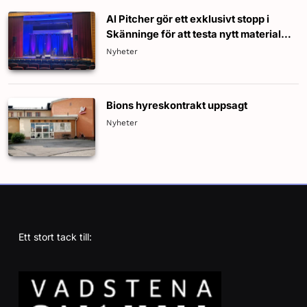
Al Pitcher gör ett exklusivt stopp i
Skänninge för att testa nytt material
inför nästa standup-turné!
Nyheter
Bions hyreskontrakt uppsagt
Nyheter
Ett stort tack till: