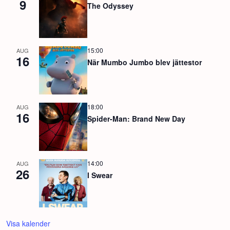
9
The Odyssey
15:00
AUG
16
När Mumbo Jumbo blev jättestor
18:00
AUG
16
Spider-Man: Brand New Day
14:00
AUG
26
I Swear
Visa kalender