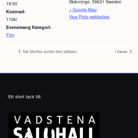
Skänninge
,
59631
Sweden
18:00
+ Google Map
Kostnad:
Visa Plats-webbplats
110kr
Evenemang Kategori:
Film
När Mumbo Jumbo blev jättestor
I Swear
Ett stort tack till: