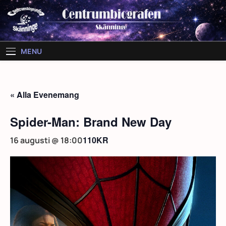
Skip
to
content
MENU
« Alla Evenemang
Spider-Man: Brand New Day
110KR
16 augusti @ 18:00