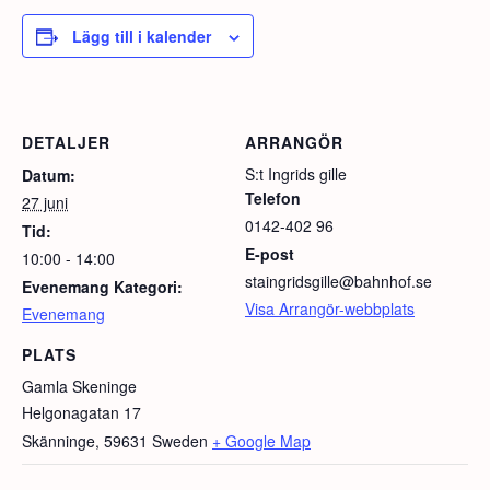
Lägg till i kalender
DETALJER
ARRANGÖR
S:t Ingrids gille
Datum:
Telefon
27 juni
0142-402 96
Tid:
E-post
10:00 - 14:00
staingridsgille@bahnhof.se
Evenemang Kategori:
Visa Arrangör-webbplats
Evenemang
PLATS
Gamla Skeninge
Helgonagatan 17
Skänninge
,
59631
Sweden
+ Google Map