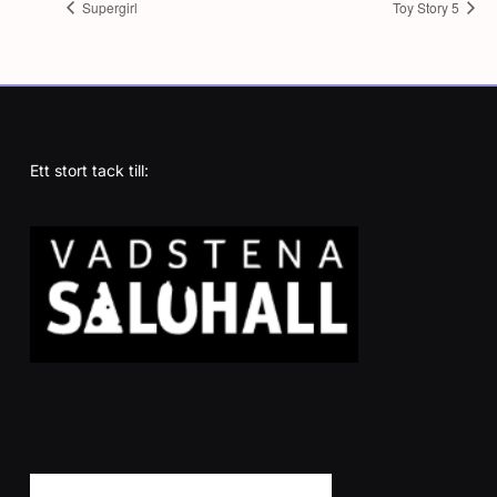
Supergirl
Toy Story 5
Ett stort tack till: