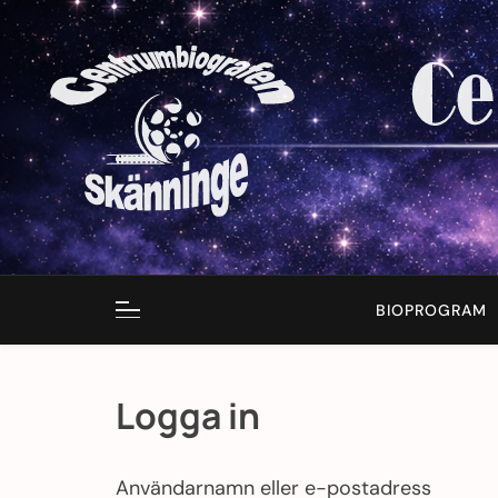
Skip
to
content
BIOPROGRAM
Logga in
Användarnamn eller e-postadress