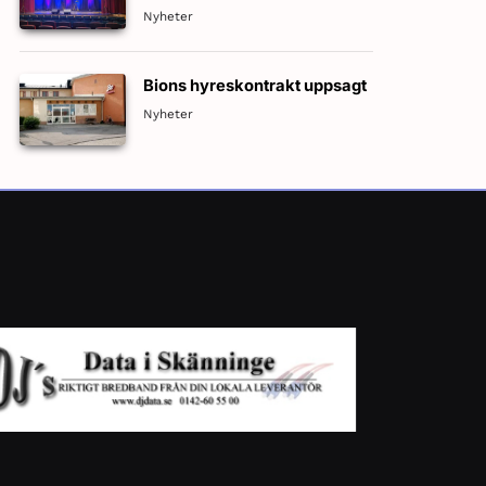
nytt material inför nästa
Nyheter
standup-turné!
Bions hyreskontrakt uppsagt
Nyheter