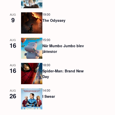
19:00
AUG
9
The Odyssey
15:00
AUG
16
När Mumbo Jumbo blev
jättestor
18:00
AUG
16
Spider-Man: Brand New
Day
14:00
AUG
26
I Swear